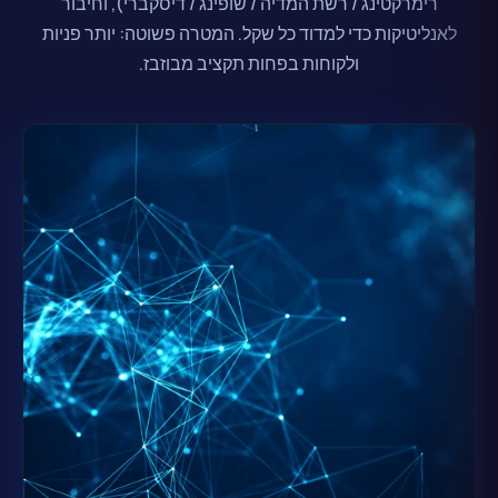
רימרקטינג / רשת המדיה / שופינג / דיסקברי), וחיבור
לאנליטיקות כדי למדוד כל שקל. המטרה פשוטה: יותר פניות
ולקוחות בפחות תקציב מבוזבז.