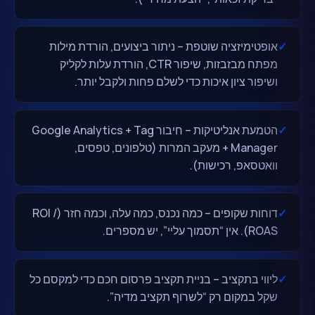
✓
אופטימיזציה שוטפת – ניתור ביצועים, הורדת מילות
מפתח מבזבזות, שיפור CTR, הורדת עלות לקליק
ושיפור ציון איכות כדי לשלם פחות ולקבל יותר.
✓
הטמעת אנליטיקות – חיבור Google Analytics + Tag
Manager + מעקב המרות (טלפונים, טפסים,
וואטסאפ, רכישות).
✓
דוחות שקופים – כמה נכנס, כמה עלה, וכמה חזר (ROI /
ROAS). אין “תסמוך עליי”, יש מספרים.
✓
ליווי בתקציב – בניית תקציב פרסום חכם כדי למקסם כל
שקל במקום רק “לשרוף תקציב מדיה”.